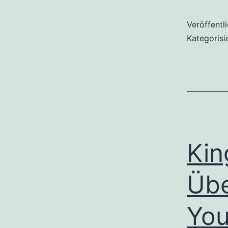
Veröffentl
Kategorisi
Kin
Übe
You