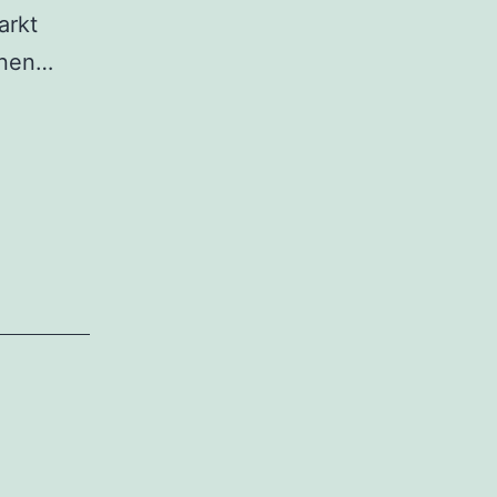
arkt
Bonusangebote
einen…
in
der
SkyHills
Casino
App
abrufen