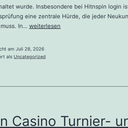
haltet wurde. Insbesondere bei Hitnspin login is
tsprüfung eine zentrale Hürde, die jeder Neuku
Wie
muss. In…
weiterlesen
lange
die
icht am
Juli 28, 2026
Kontobestätigung
ert als
Uncategorized
bei
Hitnspin
Casino
in
Deutschland
in
n Casino Turnier- u
Anspruch