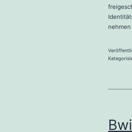
freigesc
Identitä
nehmen 
Veröffentl
Kategorisi
Bwi