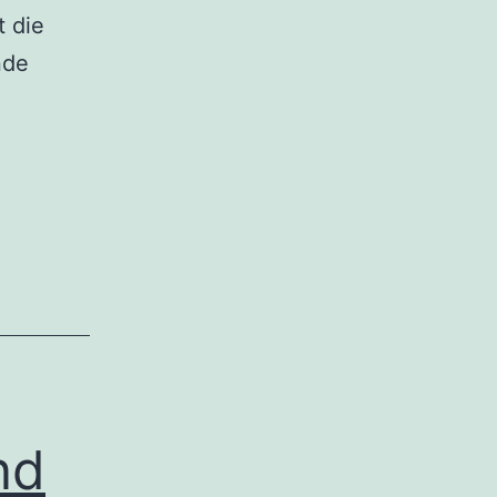
t die
nde
nd