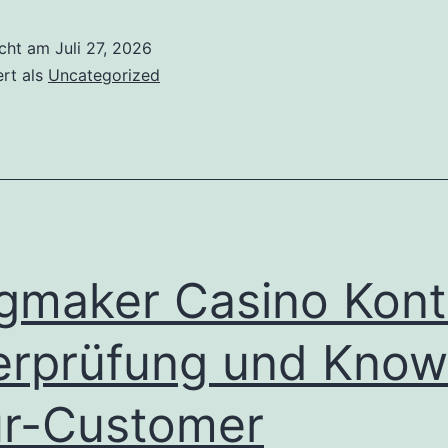
Casino
Turnier-
icht am
Juli 27, 2026
und
ert als
Uncategorized
Drops-
Angebote
in
Österreich
gmaker Casino Kont
rprüfung und Know
r-Customer