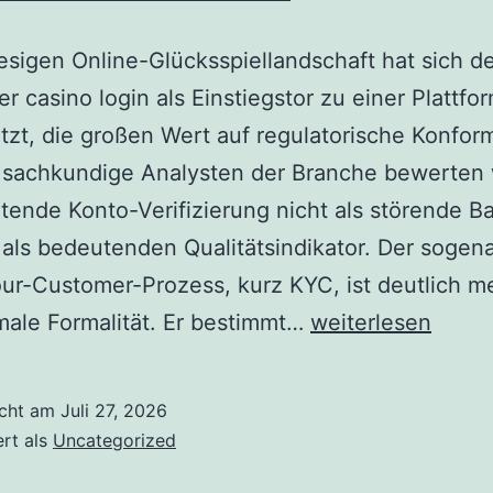
iesigen Online-Glücksspiellandschaft hat sich d
r casino login als Einstiegstor zu einer Plattfo
tzt, die großen Wert auf regulatorische Konform
s sachkundige Analysten der Branche bewerten 
htende Konto-Verifizierung nicht als störende Ba
als bedeutenden Qualitätsindikator. Der sogen
r-Customer-Prozess, kurz KYC, ist deutlich me
Kingmaker
male Formalität. Er bestimmt…
weiterlesen
Casino
Konto-
icht am
Juli 27, 2026
Überprüfung
ert als
Uncategorized
und