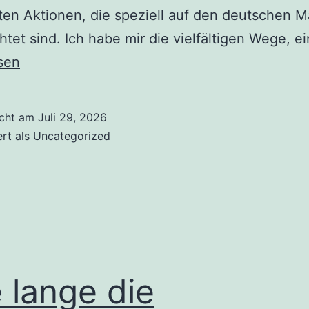
en Aktionen, die speziell auf den deutschen M
htet sind. Ich habe mir die vielfältigen Wege, 
sen
icht am
Juli 29, 2026
ert als
Uncategorized
 lange die