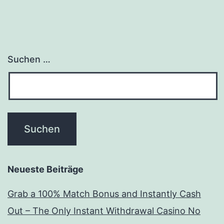
Suchen …
Neueste Beiträge
Grab a 100% Match Bonus and Instantly Cash
Out – The Only Instant Withdrawal Casino No