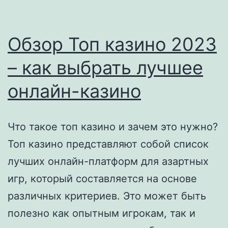
на
российском
Обзор Топ казино 2023
рынке
– как выбрать лучшее
онлайн-казино
Что такое топ казино и зачем это нужно?
Топ казино представляют собой список
лучших онлайн-платформ для азартных
игр, который составляется на основе
различных критериев. Это может быть
полезно как опытным игрокам, так и