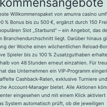
llkommensangebote
este Willkommenspaket von amunra casino umf
0 % Bonus bis zu 500 €, ergänzt durch 150 Frei
populären Slot „Starburst“ – ein Angebot, das de
 Branchendurchschnitt liegt. Darüber hinaus gi
fang der Woche einen wöchentlichen Reload‑Bon
ve Spieler bis zu 100 % Zusatzguthaben erhalt
rhalb von 48 Stunden erneut einzahlen. Für tre
hat das Unternehmen ein VIP‑Programm eingeri
affelte Cashback‑Raten, exklusive Turniere un
che Account‑Manager bietet. Alle Aktionen kö
nter eingesehen und mit einem Klick aktiviert
s System automatisch prüft, ob die jeweiligen