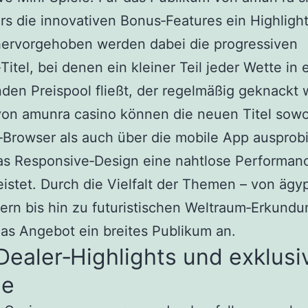
s die innovativen Bonus‑Features ein Highligh
hervorgehoben werden dabei die progressiven
Titel, bei denen ein kleiner Teil jeder Wette in 
en Preispool fließt, der regelmäßig geknackt w
von amunra casino können die neuen Titel sowo
Browser als auch über die mobile App ausprob
as Responsive‑Design eine nahtlose Performan
istet. Durch die Vielfalt der Themen – von ägy
rn bis hin zu futuristischen Weltraum‑Erkundu
das Angebot ein breites Publikum an.
Dealer‑Highlights und exklusi
he