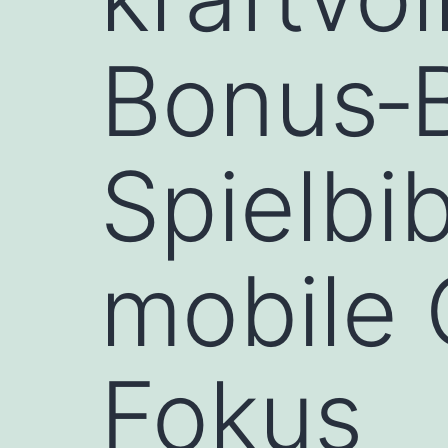
Bonus‑B
Spielbi
mobile 
Fokus