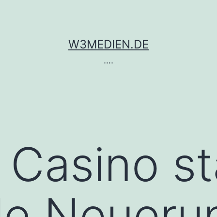
W3MEDIEN.DE
….
Casino st
lle Neuer