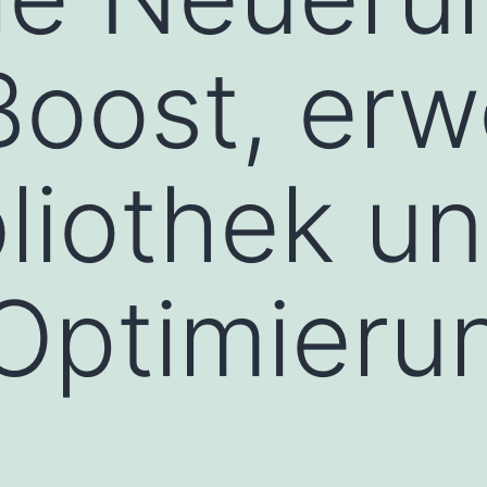
oost, erw
bliothek u
Optimieru