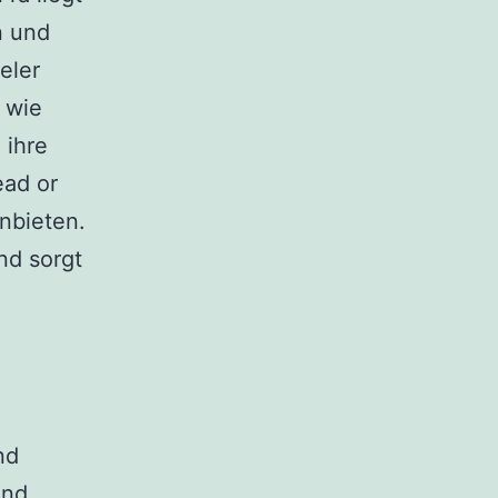
n und
eler
 wie
 ihre
ead or
anbieten.
nd sorgt
nd
ind