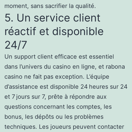
moment, sans sacrifier la qualité.
5. Un service client
réactif et disponible
24/7
Un support client efficace est essentiel
dans l’univers du casino en ligne, et rabona
casino ne fait pas exception. L’équipe
d’assistance est disponible 24 heures sur 24
et 7 jours sur 7, prête à répondre aux
questions concernant les comptes, les
bonus, les dépôts ou les problèmes
techniques. Les joueurs peuvent contacter