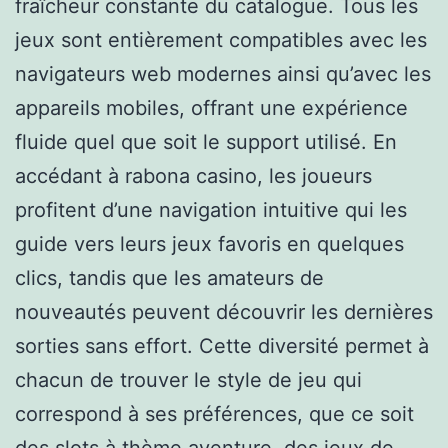
fraîcheur constante du catalogue. Tous les
jeux sont entièrement compatibles avec les
navigateurs web modernes ainsi qu’avec les
appareils mobiles, offrant une expérience
fluide quel que soit le support utilisé. En
accédant à rabona casino, les joueurs
profitent d’une navigation intuitive qui les
guide vers leurs jeux favoris en quelques
clics, tandis que les amateurs de
nouveautés peuvent découvrir les dernières
sorties sans effort. Cette diversité permet à
chacun de trouver le style de jeu qui
correspond à ses préférences, que ce soit
des slots à thème aventure, des jeux de