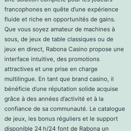
francophones en quête d’une expérience
fluide et riche en opportunités de gains.
Que vous soyez amateur de machines à
sous, de jeux de table classiques ou de
jeux en direct, Rabona Casino propose une
interface intuitive, des promotions
attractives et une prise en charge
multilingue. En tant que brand casino, il
bénéficie d’une réputation solide acquise
grâce à des années d’activité et à la
confiance de sa communauté. Le catalogue
de jeux, les bonus réguliers et le support
disponible 24 h/24 font de Rabona un