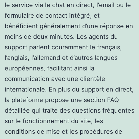
le service via le chat en direct, l’email ou le
formulaire de contact intégré, et
bénéficient généralement d’une réponse en
moins de deux minutes. Les agents du
support parlent couramment le français,
l’anglais, l’allemand et d’autres langues
européennes, facilitant ainsi la
communication avec une clientèle
internationale. En plus du support en direct,
la plateforme propose une section FAQ
détaillée qui traite des questions fréquentes
sur le fonctionnement du site, les
conditions de mise et les procédures de