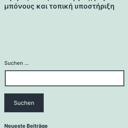
μπόνους και τοπική υποστήριξη
Suchen …
Neueste Beiträge