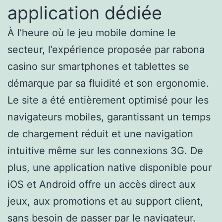
application dédiée
À l’heure où le jeu mobile domine le
secteur, l’expérience proposée par rabona
casino sur smartphones et tablettes se
démarque par sa fluidité et son ergonomie.
Le site a été entièrement optimisé pour les
navigateurs mobiles, garantissant un temps
de chargement réduit et une navigation
intuitive même sur les connexions 3G. De
plus, une application native disponible pour
iOS et Android offre un accès direct aux
jeux, aux promotions et au support client,
sans besoin de passer par le navigateur.