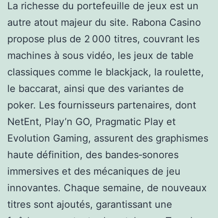
La richesse du portefeuille de jeux est un
autre atout majeur du site. Rabona Casino
propose plus de 2 000 titres, couvrant les
machines à sous vidéo, les jeux de table
classiques comme le blackjack, la roulette,
le baccarat, ainsi que des variantes de
poker. Les fournisseurs partenaires, dont
NetEnt, Play’n GO, Pragmatic Play et
Evolution Gaming, assurent des graphismes
haute définition, des bandes‑sonores
immersives et des mécaniques de jeu
innovantes. Chaque semaine, de nouveaux
titres sont ajoutés, garantissant une