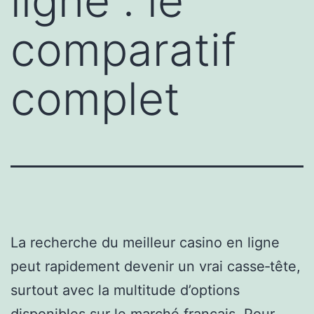
ligne : le
comparatif
complet
La recherche du meilleur casino en ligne
peut rapidement devenir un vrai casse‑tête,
surtout avec la multitude d’options
disponibles sur le marché français. Pour