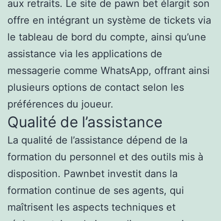
aux retraits. Le site de pawn bet élargit son
offre en intégrant un système de tickets via
le tableau de bord du compte, ainsi qu’une
assistance via les applications de
messagerie comme WhatsApp, offrant ainsi
plusieurs options de contact selon les
préférences du joueur.
Qualité de l’assistance
La qualité de l’assistance dépend de la
formation du personnel et des outils mis à
disposition. Pawnbet investit dans la
formation continue de ses agents, qui
maîtrisent les aspects techniques et