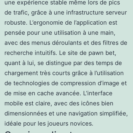
une expérience stable même lors de pics
de trafic, grâce à une infrastructure serveur
robuste. L’ergonomie de l’application est
pensée pour une utilisation à une main,
avec des menus déroulants et des filtres de
recherche intuitifs. Le site de pawn bet,
quant à lui, se distingue par des temps de
chargement très courts grâce à l’utilisation
de technologies de compression d’image et
de mise en cache avancée. L’interface
mobile est claire, avec des icônes bien
dimensionnées et une navigation simplifiée,
idéale pour les joueurs novices.