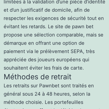
limitées à la validation d’une pièce d’identité
et d’un justificatif de domicile, afin de
respecter les exigences de sécurité tout en
évitant les retards. Le site de pawn bet
propose une sélection comparable, mais se
démarque en offrant une option de
paiement via le prélèvement SEPA, très
appréciée des joueurs européens qui
souhaitent éviter les frais de carte.
Méthodes de retrait
Les retraits sur Pawnbet sont traités en
général sous 24 à 48 heures, selon la
méthode choisie. Les portefeuilles