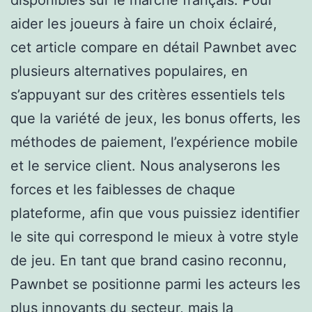
aider les joueurs à faire un choix éclairé,
cet article compare en détail Pawnbet avec
plusieurs alternatives populaires, en
s’appuyant sur des critères essentiels tels
que la variété de jeux, les bonus offerts, les
méthodes de paiement, l’expérience mobile
et le service client. Nous analyserons les
forces et les faiblesses de chaque
plateforme, afin que vous puissiez identifier
le site qui correspond le mieux à votre style
de jeu. En tant que brand casino reconnu,
Pawnbet se positionne parmi les acteurs les
plus innovants du secteur, mais la