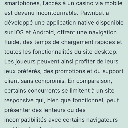
smartphones, l’accès à un casino via mobile
est devenu incontournable. Pawnbet a
développé une application native disponible
sur iOS et Android, offrant une navigation
fluide, des temps de chargement rapides et
toutes les fonctionnalités du site desktop.
Les joueurs peuvent ainsi profiter de leurs
jeux préférés, des promotions et du support
client sans compromis. En comparaison,
certains concurrents se limitent à un site
responsive qui, bien que fonctionnel, peut
présenter des lenteurs ou des
incompatibilités avec certains navigateurs