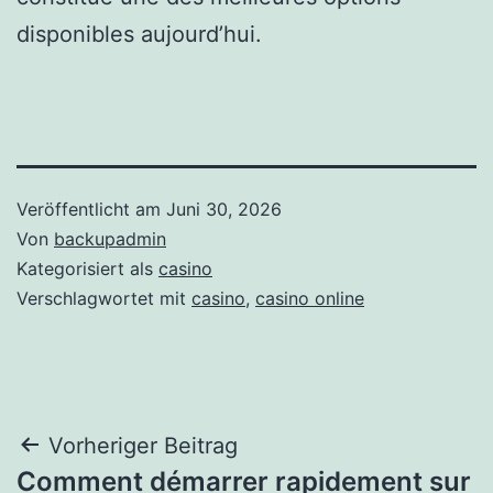
disponibles aujourd’hui.
Veröffentlicht am
Juni 30, 2026
Von
backupadmin
Kategorisiert als
casino
Verschlagwortet mit
casino
,
casino online
Beitragsnavigation
Vorheriger Beitrag
Comment démarrer rapidement sur