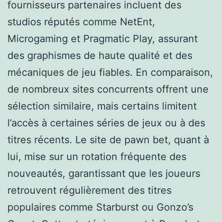
fournisseurs partenaires incluent des
studios réputés comme NetEnt,
Microgaming et Pragmatic Play, assurant
des graphismes de haute qualité et des
mécaniques de jeu fiables. En comparaison,
de nombreux sites concurrents offrent une
sélection similaire, mais certains limitent
l’accès à certaines séries de jeux ou à des
titres récents. Le site de pawn bet, quant à
lui, mise sur un rotation fréquente des
nouveautés, garantissant que les joueurs
retrouvent régulièrement des titres
populaires comme Starburst ou Gonzo’s