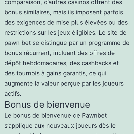
comparaison, d’autres casinos offrent des
bonus similaires, mais ils imposent parfois
des exigences de mise plus élevées ou des
restrictions sur les jeux éligibles. Le site de
pawn bet se distingue par un programme de
bonus récurrent, incluant des offres de
dépôt hebdomadaires, des cashbacks et
des tournois à gains garantis, ce qui
augmente la valeur perçue par les joueurs
actifs.
Bonus de bienvenue
Le bonus de bienvenue de Pawnbet
s’applique aux nouveaux joueurs dès le