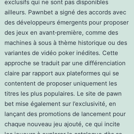
exclusifs qui ne sont pas disponibles
ailleurs. Pawnbet a signé des accords avec
des développeurs émergents pour proposer
des jeux en avant‑première, comme des
machines à sous à thème historique ou des
variantes de vidéo poker inédites. Cette
approche se traduit par une différenciation
claire par rapport aux plateformes qui se
contentent de proposer uniquement les
titres les plus populaires. Le site de pawn
bet mise également sur l’exclusivité, en
lançant des promotions de lancement pour
chaque nouveau jeu ajouté, ce qui incite