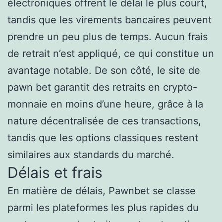
électroniques offrent le délai le plus court,
tandis que les virements bancaires peuvent
prendre un peu plus de temps. Aucun frais
de retrait n’est appliqué, ce qui constitue un
avantage notable. De son côté, le site de
pawn bet garantit des retraits en crypto-
monnaie en moins d’une heure, grâce à la
nature décentralisée de ces transactions,
tandis que les options classiques restent
similaires aux standards du marché.
Délais et frais
En matière de délais, Pawnbet se classe
parmi les plateformes les plus rapides du