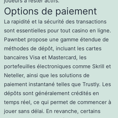
joueurs à rester actifs.
Options de paiement
La rapidité et la sécurité des transactions
sont essentielles pour tout casino en ligne.
Pawnbet propose une gamme étendue de
méthodes de dépôt, incluant les cartes
bancaires Visa et Mastercard, les
portefeuilles électroniques comme Skrill et
Neteller, ainsi que les solutions de
paiement instantané telles que Trustly. Les
dépôts sont généralement crédités en
temps réel, ce qui permet de commencer à
jouer sans délai. En revanche, certains