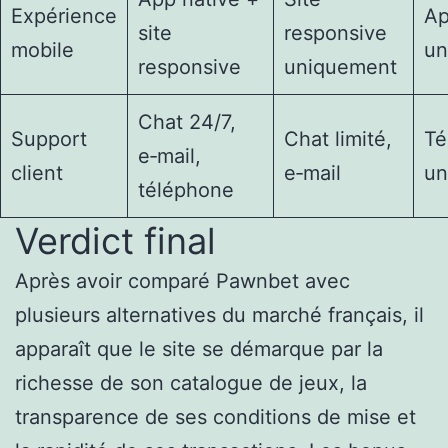
Expérience
Ap
site
responsive
mobile
un
responsive
uniquement
Chat 24/7,
Support
Chat limité,
Té
e‑mail,
client
e‑mail
un
téléphone
Verdict final
Après avoir comparé Pawnbet avec
plusieurs alternatives du marché français, il
apparaît que le site se démarque par la
richesse de son catalogue de jeux, la
transparence de ses conditions de mise et