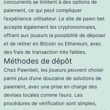
concurrents se limitent à des options de
paiement, ce qui peut compliquer
l’expérience utilisateur. Le site de pawn bet
accepte également les cryptomonnaies,
offrant aux joueurs la possibilité de déposer
et de retirer en Bitcoin ou Ethereum, avec
des frais de transaction très faibles.
Méthodes de dépôt
Chez Pawnbet, les joueurs peuvent choisir
parmi plus d’une douzaine de solutions de
paiement, avec une prise en charge des
devises locales comme l’euro. Les
procédures de vérification sont simples,