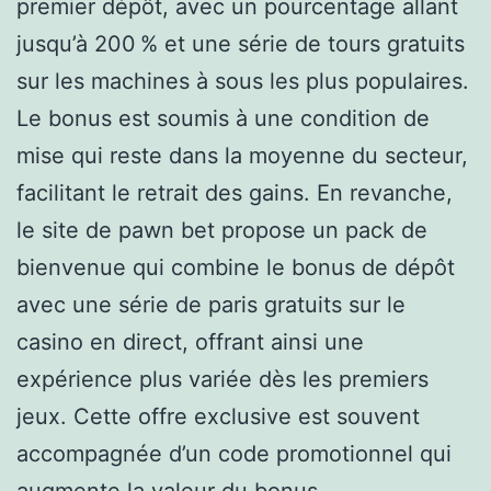
premier dépôt, avec un pourcentage allant
jusqu’à 200 % et une série de tours gratuits
sur les machines à sous les plus populaires.
Le bonus est soumis à une condition de
mise qui reste dans la moyenne du secteur,
facilitant le retrait des gains. En revanche,
le site de pawn bet propose un pack de
bienvenue qui combine le bonus de dépôt
avec une série de paris gratuits sur le
casino en direct, offrant ainsi une
expérience plus variée dès les premiers
jeux. Cette offre exclusive est souvent
accompagnée d’un code promotionnel qui
augmente la valeur du bonus.