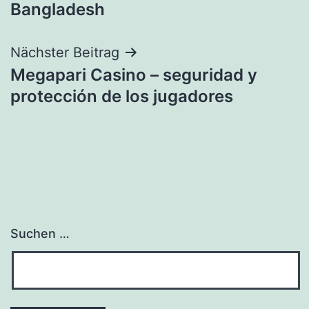
Bangladesh
Nächster Beitrag
Megapari Casino – seguridad y
protección de los jugadores
Suchen …