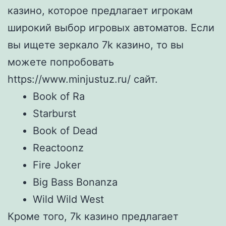
казино, которое предлагает игрокам
широкий выбор игровых автоматов. Если
вы ищете зеркало 7k казино, то вы
можете попробовать
https://www.minjustuz.ru/ сайт.
Book of Ra
Starburst
Book of Dead
Reactoonz
Fire Joker
Big Bass Bonanza
Wild Wild West
Кроме того, 7k казино предлагает