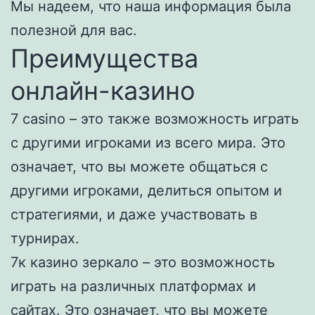
Мы надеем, что наша информация была
полезной для вас.
Преимущества
онлайн-казино
7 casino – это также возможность играть
с другими игроками из всего мира. Это
означает, что вы можете общаться с
другими игроками, делиться опытом и
стратегиями, и даже участвовать в
турнирах.
7к казино зеркало – это возможность
играть на различных платформах и
сайтах. Это означает, что вы можете