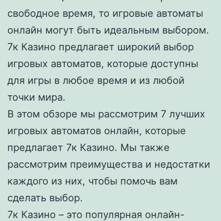
свободное время, то игровые автоматы
онлайн могут быть идеальным выбором.
7к Казино предлагает широкий выбор
игровых автоматов, которые доступны
для игры в любое время и из любой
точки мира.
В этом обзоре мы рассмотрим 7 лучших
игровых автоматов онлайн, которые
предлагает 7к Казино. Мы также
рассмотрим преимущества и недостатки
каждого из них, чтобы помочь вам
сделать выбор.
7к Казино – это популярная онлайн-