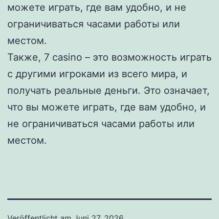
можете играть, где вам удобно, и не
ограничиваться часами работы или
местом.
Также, 7 casino – это возможность играть
с другими игроками из всего мира, и
получать реальные деньги. Это означает,
что вы можете играть, где вам удобно, и
не ограничиваться часами работы или
местом.
Veröffentlicht am
Juni 27, 2026