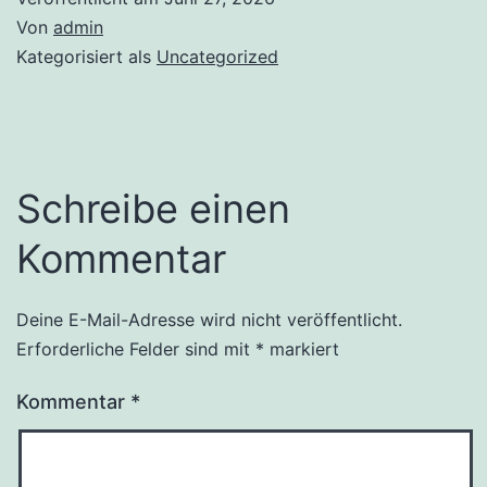
Von
admin
Kategorisiert als
Uncategorized
Schreibe einen
Kommentar
Deine E-Mail-Adresse wird nicht veröffentlicht.
Erforderliche Felder sind mit
*
markiert
Kommentar
*