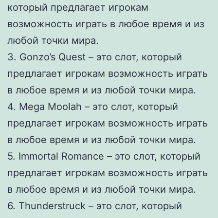
который предлагает игрокам
возможность играть в любое время и из
любой точки мира.
3. Gonzo’s Quest – это слот, который
предлагает игрокам возможность играть
в любое время и из любой точки мира.
4. Mega Moolah – это слот, который
предлагает игрокам возможность играть
в любое время и из любой точки мира.
5. Immortal Romance – это слот, который
предлагает игрокам возможность играть
в любое время и из любой точки мира.
6. Thunderstruck – это слот, который