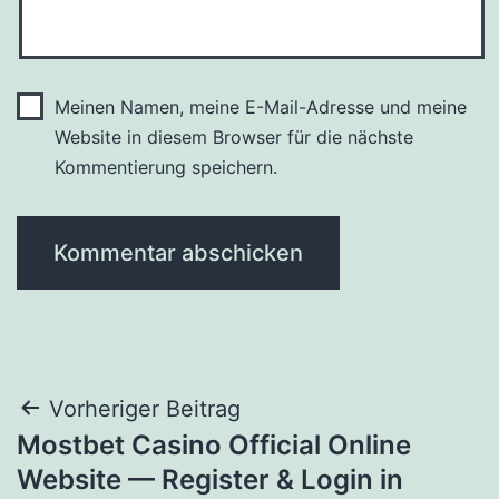
Meinen Namen, meine E-Mail-Adresse und meine
Website in diesem Browser für die nächste
Kommentierung speichern.
Beitragsnavigation
Vorheriger Beitrag
Mostbet Casino Official Online
Website — Register & Login in