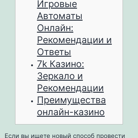
Игровые
Автоматы
Онлайн:
Рекомендации и
Ответы
7k Казино:
Зеркало и
Рекомендации
Преимущества
онлайн-казино
Если вы ищете новый способ провести