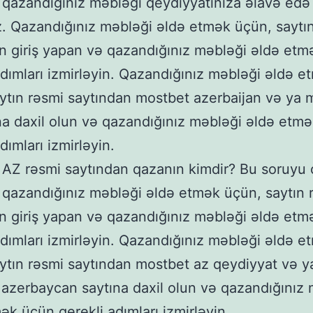
 qazandığınız məbləği qeydiyyatınıza əlavə edə
iz. Qazandığınız məbləği əldə etmək üçün, saytı
n giriş yapan və qazandığınız məbləği əldə et
adımları izmirləyin. Qazandığınız məbləği əldə e
ytın rəsmi saytından mostbet azerbaijan və ya 
na daxil olun və qazandığınız məbləği əldə etm
dımları izmirləyin.
AZ rəsmi saytından qazanın kimdir? Bu soruyu
 qazandığınız məbləği əldə etmək üçün, saytın 
n giriş yapan və qazandığınız məbləği əldə et
adımları izmirləyin. Qazandığınız məbləği əldə e
ytın rəsmi saytından mostbet az qeydiyyat və y
azerbaycan saytına daxil olun və qazandığınız 
ək üçün gerekli adımları izmirləyin.