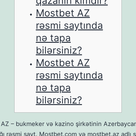
qazanın kimdir?
Mostbet AZ
rəsmi saytında
nə tapa
bilərsiniz?
Mostbet AZ
rəsmi saytında
nə tapa
bilərsiniz?
AZ – bukmeker və kazino şirkətinin Azerbayca
ığı rəsmi sayt. Mostbet.com və mostbet.az adlı s