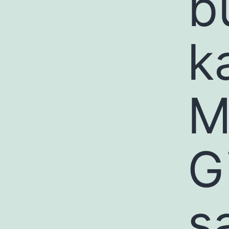
b
k
M
G
s