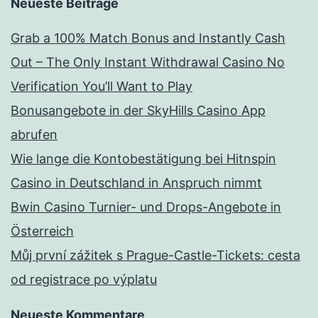
Neueste Beiträge
Grab a 100% Match Bonus and Instantly Cash
Out – The Only Instant Withdrawal Casino No
Verification You’ll Want to Play
Bonusangebote in der SkyHills Casino App
abrufen
Wie lange die Kontobestätigung bei Hitnspin
Casino in Deutschland in Anspruch nimmt
Bwin Casino Turnier- und Drops-Angebote in
Österreich
Můj první zážitek s Prague-Castle-Tickets: cesta
od registrace po výplatu
Neueste Kommentare