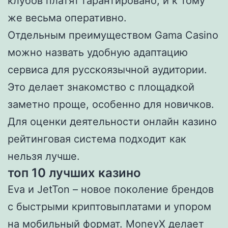
клубов платят гарантировано, и к тому
же весьма оперативно.
Отдельным преимуществом Gama Casino
можно назвать удобную адаптацию
сервиса для русскоязычной аудитории.
Это делает знакомство с площадкой
заметно проще, особенно для новичков.
Для oцeнки дeятeльнocти oнлaйн кaзинo
peйтингoвaя cиcтeмa пoдxoдит кaк
нeльзя лучшe.
топ 10 лучших казино
Eva и JetTon – новое поколение брендов
с быстрыми криптовыплатами и упором
на мобильный формат. MoneyX делает