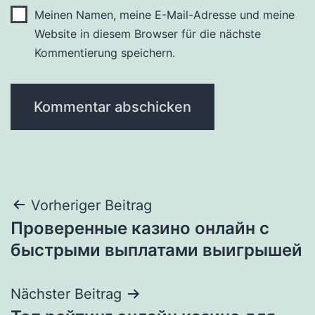
Meinen Namen, meine E-Mail-Adresse und meine
Website in diesem Browser für die nächste
Kommentierung speichern.
Beitragsnavigation
Vorheriger Beitrag
Проверенные казино онлайн с
быстрыми выплатами выигрышей
Nächster Beitrag