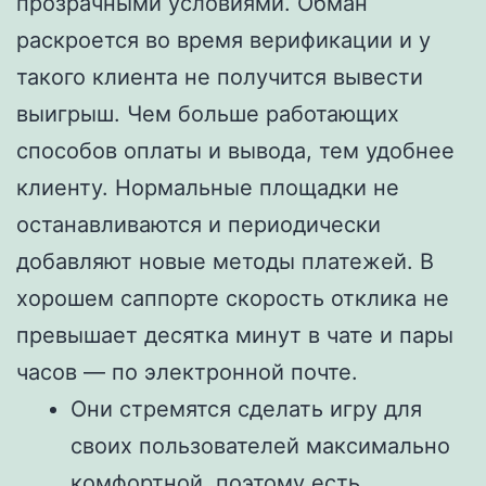
прозрачными условиями. Обман
раскроется во время верификации и у
такого клиента не получится вывести
выигрыш. Чем больше работающих
способов оплаты и вывода, тем удобнее
клиенту. Нормальные площадки не
останавливаются и периодически
добавляют новые методы платежей. В
хорошем саппорте скорость отклика не
превышает десятка минут в чате и пары
часов — по электронной почте.
Они стремятся сделать игру для
своих пользователей максимально
комфортной, поэтому есть