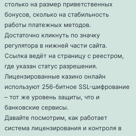
столько на размер приветственных
бонусов, сколько на стабильность
работы платежных методов.
Достаточно кликнуть по значку
регулятора в нижней части сайта.
Ссылка ведёт на страницу с реестром,
где указан статус разрешения.
Лицензированные казино онлайн
используют 256-битное SSL-шифрование
– тот же уровень защиты, что и
банковские сервисы.
Давайте посмотрим, как работает
система лицензирования и контроля в