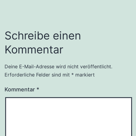
Schreibe einen
Kommentar
Deine E-Mail-Adresse wird nicht veröffentlicht.
Erforderliche Felder sind mit
*
markiert
Kommentar
*