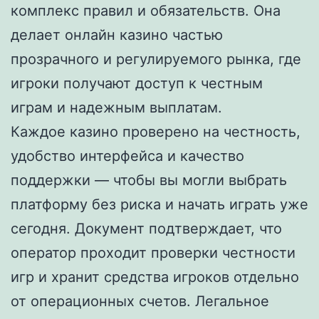
комплекс правил и обязательств. Она
делает онлайн казино частью
прозрачного и регулируемого рынка, где
игроки получают доступ к честным
играм и надежным выплатам.
Каждое казино проверено на честность,
удобство интерфейса и качество
поддержки — чтобы вы могли выбрать
платформу без риска и начать играть уже
сегодня. Документ подтверждает, что
оператор проходит проверки честности
игр и хранит средства игроков отдельно
от операционных счетов. Легальное