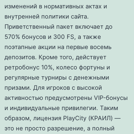
изменений в нормативных актах и
внутренней политики сайта.
Приветственный пакет включает до
570% бонусов и 300 FS, а также
поэтапные акции на первые восемь
депозитов. Кроме того, действует
ретробонус 10%, колесо фортуны и
регулярные турниры с денежными
призами. Для игроков с высокой
активностью предусмотрены VIP-бонусы
и индивидуальные привилегии. Таким
образом, лицензия PlayCity (КРАИЛ) —
это не просто разрешение, а полный