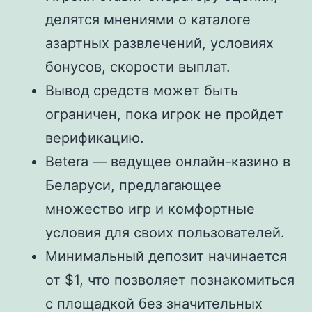
делятся мнениями о каталоге
азартных развлечений, условиях
бонусов, скорости выплат.
Вывод средств может быть
ограничен, пока игрок не пройдет
верификацию.
Betera — ведущее онлайн-казино в
Беларуси, предлагающее
множество игр и комфортные
условия для своих пользователей.
Минимальный депозит начинается
от $1, что позволяет познакомиться
с площадкой без значительных