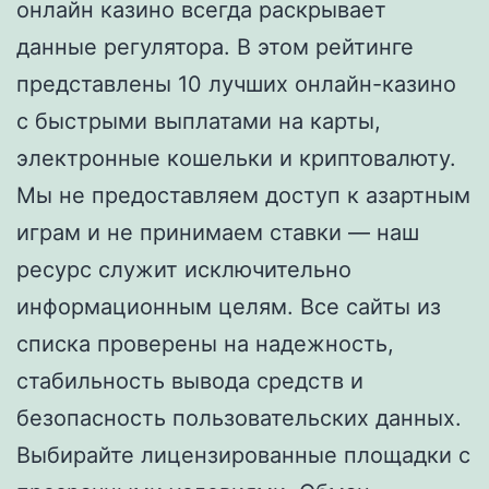
онлайн казино всегда раскрывает
данные регулятора. В этом рейтинге
представлены 10 лучших онлайн-казино
с быстрыми выплатами на карты,
электронные кошельки и криптовалюту.
Мы не предоставляем доступ к азартным
играм и не принимаем ставки — наш
ресурс служит исключительно
информационным целям. Все сайты из
списка проверены на надежность,
стабильность вывода средств и
безопасность пользовательских данных.
Выбирайте лицензированные площадки с