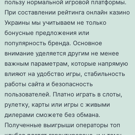
пользу нормальной игровой платформы.
При составлении рейтинга онлайн казино
Украины мы учитываем не только
бонусные предложения или
популярность бренда. Основное
внимание уделяется другим не менее
важным параметрам, которые напрямую
влияют на удобство игры, стабильность
работы сайта и безопасность
пользователей. Платно играть в слоты,
рулетку, карты или игры с живыми
дилерами сможете без обмана.
Полученные выигрыши операторы топ