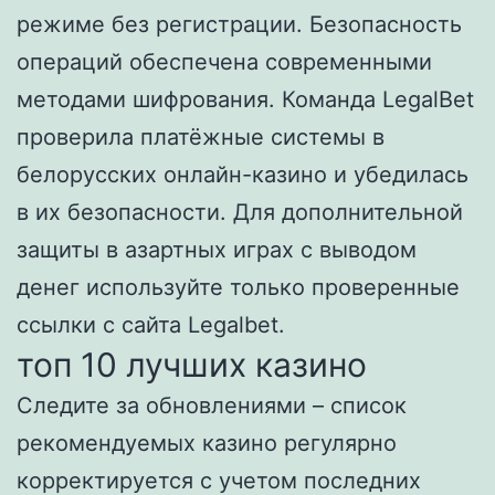
режиме без регистрации. Безопасность
операций обеспечена современными
методами шифрования. Команда LegalBet
проверила платёжные системы в
белорусских онлайн-казино и убедилась
в их безопасности. Для дополнительной
защиты в азартных играх с выводом
денег используйте только проверенные
ссылки с сайта Legalbet.
топ 10 лучших казино
Следите за обновлениями – список
рекомендуемых казино регулярно
корректируется с учетом последних