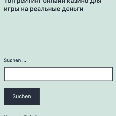
Топ рейтинг онлайн казино для
игры на реальные деньги
Suchen …