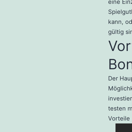
eine Ein
Spielgut
kann, od
gültig si
Vor
Bon
Der Haup
Möglichk
investie
testen m
Vorteile 