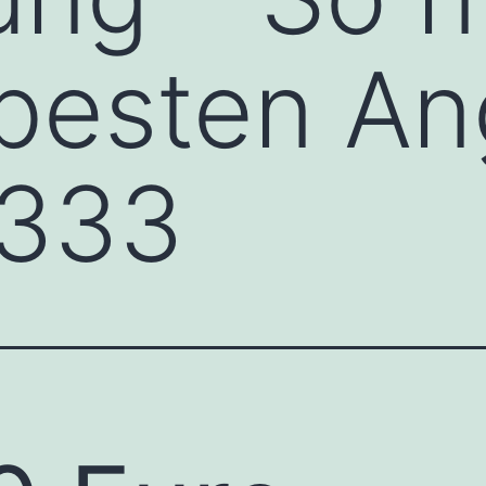
 besten A
333