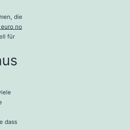
men, die
 euro no
ll für
nus
iele
e
ne dass