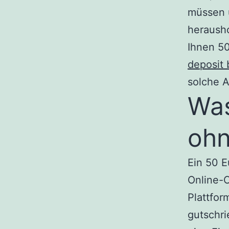
müssen 
herausho
Ihnen 5
deposit
solche A
Was
ohn
Ein 50 E
Online-C
Plattfor
gutschri