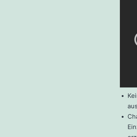
Kei
aus
Ch
Ein