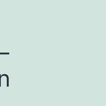
e
–
n