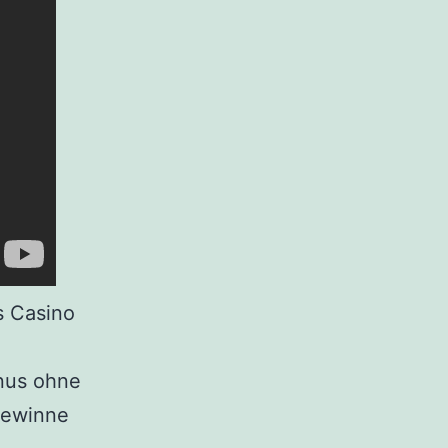
s Casino
nus ohne
Gewinne