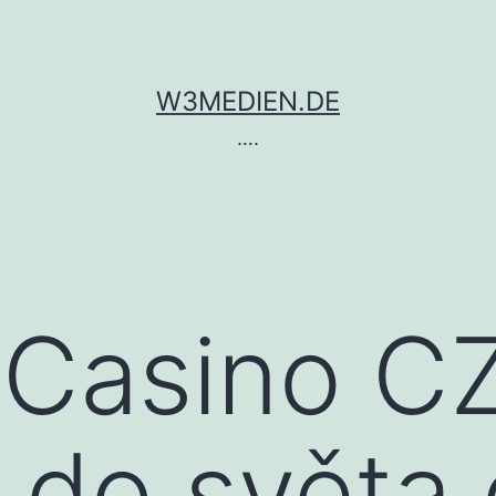
W3MEDIEN.DE
….
Casino CZ
 do světa 