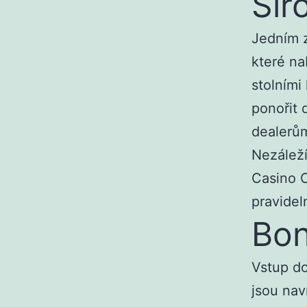
Šir
Jedním z
které na
stolními
ponořit 
dealerům
Nezáleží
Casino C
pravidel
Bon
Vstup do
jsou nav