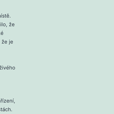
ístě.
ilo, že
ké
 že je
 živého
řízení,
stách.