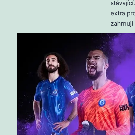
stávajíc
extra pr
zahrnují