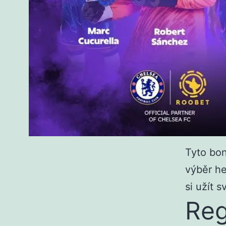
Tyto bon
výběr he
si užít 
Reg