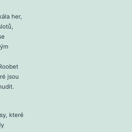
ála her,
lotů,
se
ným
 Roobet
ré jsou
nudit.
sy, které
ly