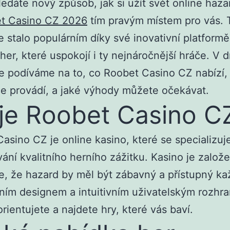
edáte nový způsob, jak si užít svět online haza
t Casino CZ 2026
tím pravým místem pro vás. 
e stalo populárním díky své inovativní platformě
her, které uspokojí i ty nejnáročnější hráče. V 
e podíváme na to, co Roobet Casino CZ nabízí, 
ce provádí, a jaké výhody můžete očekávat.
je Roobet Casino C
asino CZ je online kasino, které se specializuj
ání kvalitního herního zážitku. Kasino je založ
, že hazard by měl být zábavný a přístupný k
ím designem a intuitivním uživatelským rozhr
rientujete a najdete hry, které vás baví.