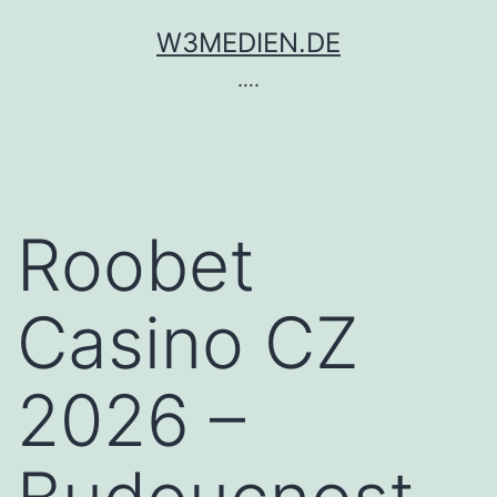
Zum
W3MEDIEN.DE
Inhalt
….
springen
Roobet
Casino CZ
2026 –