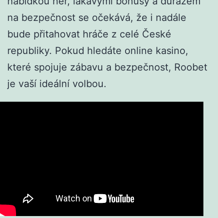
nabídkou her, lákavými bonusy a důrazem
na bezpečnost se očekává, že i nadále
bude přitahovat hráče z celé České
republiky. Pokud hledáte online kasino,
které spojuje zábavu a bezpečnost, Roobet
je vaší ideální volbou.