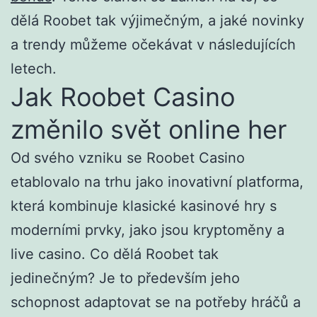
dělá Roobet tak výjimečným, a jaké novinky
a trendy můžeme očekávat v následujících
letech.
Jak Roobet Casino
změnilo svět online her
Od svého vzniku se Roobet Casino
etablovalo na trhu jako inovativní platforma,
která kombinuje klasické kasinové hry s
moderními prvky, jako jsou kryptoměny a
live casino. Co dělá Roobet tak
jedinečným? Je to především jeho
schopnost adaptovat se na potřeby hráčů a