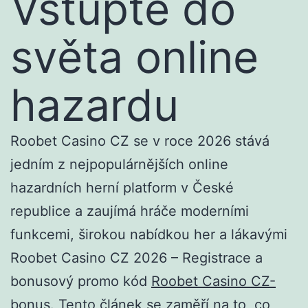
Vstupte do
světa online
hazardu
Roobet Casino CZ se v roce 2026 stává
jedním z nejpopulárnějších online
hazardních herní platform v České
republice a zaujímá hráče moderními
funkcemi, širokou nabídkou her a lákavými
Roobet Casino CZ 2026 – Registrace a
bonusový promo kód
Roobet Casino CZ-
bonus
. Tento článek se zaměří na to, co