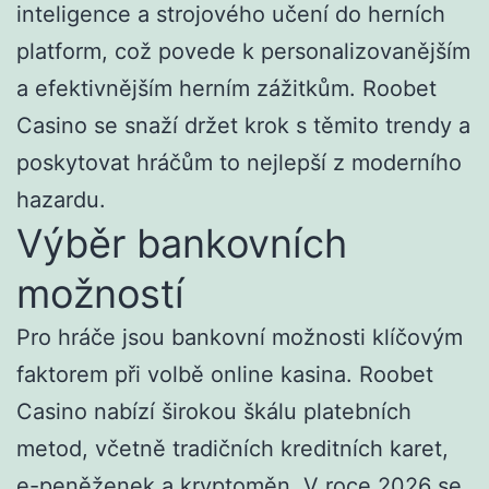
inteligence a strojového učení do herních
platform, což povede k personalizovanějším
a efektivnějším herním zážitkům. Roobet
Casino se snaží držet krok s těmito trendy a
poskytovat hráčům to nejlepší z moderního
hazardu.
Výběr bankovních
možností
Pro hráče jsou bankovní možnosti klíčovým
faktorem při volbě online kasina. Roobet
Casino nabízí širokou škálu platebních
metod, včetně tradičních kreditních karet,
e-peněženek a kryptoměn. V roce 2026 se