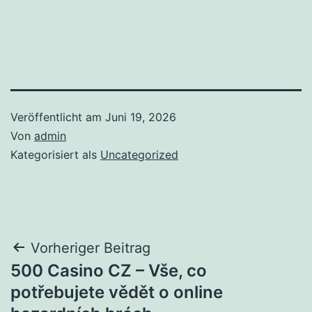
Veröffentlicht am
Juni 19, 2026
Von
admin
Kategorisiert als
Uncategorized
Beitragsnavigation
Vorheriger Beitrag
500 Casino CZ – Vše, co
potřebujete vědět o online