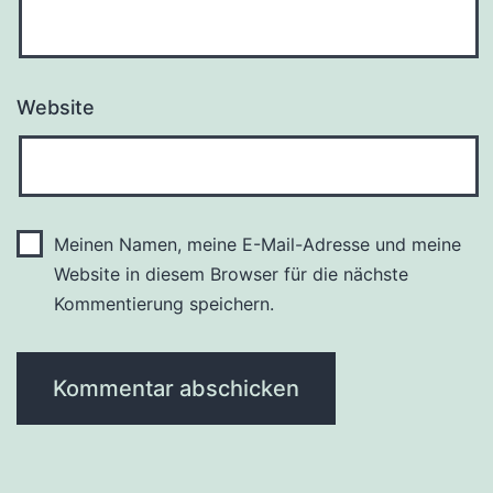
Website
Meinen Namen, meine E-Mail-Adresse und meine
Website in diesem Browser für die nächste
Kommentierung speichern.