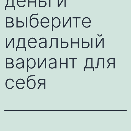
деньги
выберите
идеальный
вариант для
себя