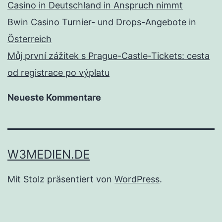
Casino in Deutschland in Anspruch nimmt
Bwin Casino Turnier- und Drops-Angebote in
Österreich
Můj první zážitek s Prague-Castle-Tickets: cesta
od registrace po výplatu
Neueste Kommentare
W3MEDIEN.DE
Mit Stolz präsentiert von
WordPress
.