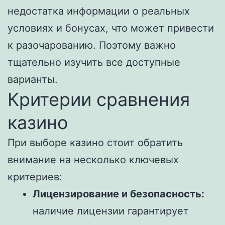
недостатка информации о реальных
условиях и бонусах, что может привести
к разочарованию. Поэтому важно
тщательно изучить все доступные
варианты.
Критерии сравнения
казино
При выборе казино стоит обратить
внимание на несколько ключевых
критериев:
Лицензирование и безопасность:
наличие лицензии гарантирует