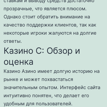
ставкам и выводу средств достаточно
прозрачные, что является плюсом.
Однако стоит обратить внимание на
качество поддержки клиентов, так как
некоторые игроки жалуются на долгие
ответы.
Казино C: Обзор и
оценка
Казино Азино имеет долгую историю на
рынке и может похвастаться
значительным опытом. Интерфейс сайта
интуитивно понятен, что делает его
удобным для пользователей.