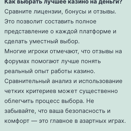
Как выбрать лучшее казино на деньги?
Сравните лицензии, бонусы и отзывы.
Это позволит составить полное
представление о каждой платформе и
сделать уместный выбор.
Многие игроки отмечают, что отзывы на
форумах помогают лучше понять
реальный опыт работы казино.
Сравнительный анализ и использование
четких критериев может существенно
облегчить процесс выбора. Не
забывайте, что ваша безопасность и
комфорт — это главное в азартных играх.