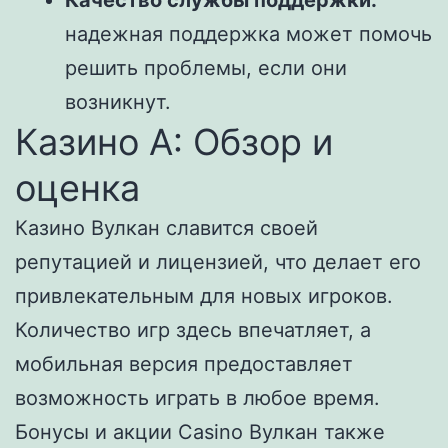
надежная поддержка может помочь
решить проблемы, если они
возникнут.
Казино A: Обзор и
оценка
Казино Вулкан славится своей
репутацией и лицензией, что делает его
привлекательным для новых игроков.
Количество игр здесь впечатляет, а
мобильная версия предоставляет
возможность играть в любое время.
Бонусы и акции Casino Вулкан также