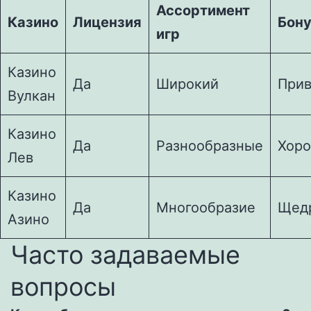
Ассортимент
Казино
Лицензия
Бон
игр
Казино
Да
Широкий
Прив
Вулкан
Казино
Да
Разнообразные
Хоро
Лев
Казино
Да
Многообразие
Щед
Азино
Часто задаваемые
вопросы