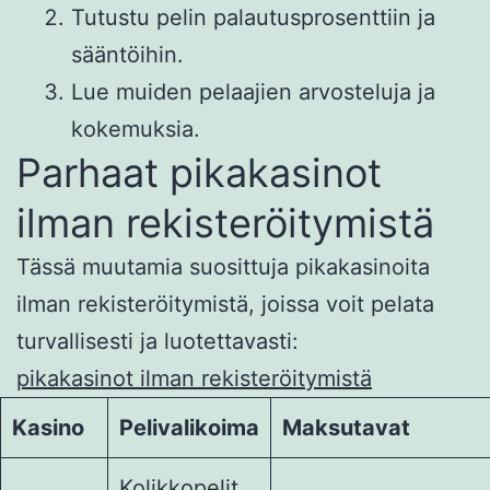
Tutustu pelin palautusprosenttiin ja
sääntöihin.
Lue muiden pelaajien arvosteluja ja
kokemuksia.
Parhaat pikakasinot
ilman rekisteröitymistä
Tässä muutamia suosittuja pikakasinoita
ilman rekisteröitymistä, joissa voit pelata
turvallisesti ja luotettavasti:
pikakasinot ilman rekisteröitymistä
Kasino
Pelivalikoima
Maksutavat
Kolikkopelit,