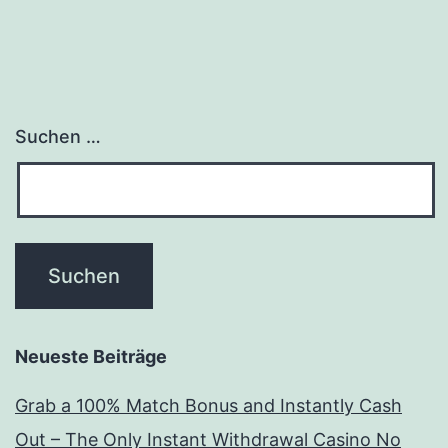
Suchen …
Neueste Beiträge
Grab a 100% Match Bonus and Instantly Cash
Out – The Only Instant Withdrawal Casino No