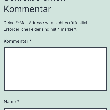
Kommentar
Deine E-Mail-Adresse wird nicht veröffentlicht.
Erforderliche Felder sind mit
*
markiert
Kommentar
*
Name
*