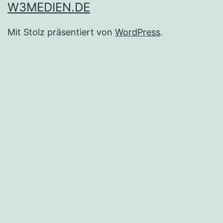
W3MEDIEN.DE
Mit Stolz präsentiert von
WordPress
.