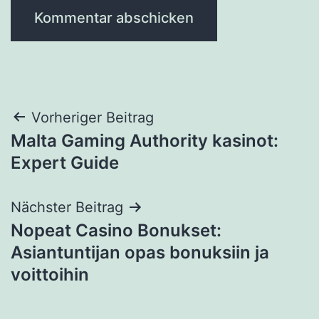
Beitragsnavigation
Vorheriger Beitrag
Malta Gaming Authority kasinot:
Expert Guide
Nächster Beitrag
Nopeat Casino Bonukset:
Asiantuntijan opas bonuksiin ja
voittoihin