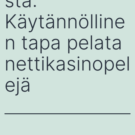
stä:
Käytännölline
n tapa pelata
nettikasinopel
ejä