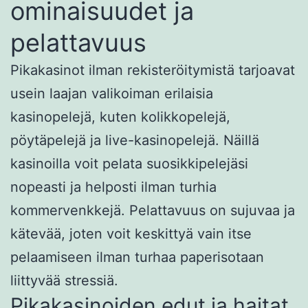
ominaisuudet ja
pelattavuus
Pikakasinot ilman rekisteröitymistä tarjoavat
usein laajan valikoiman erilaisia
kasinopelejä, kuten kolikkopelejä,
pöytäpelejä ja live-kasinopelejä. Näillä
kasinoilla voit pelata suosikkipelejäsi
nopeasti ja helposti ilman turhia
kommervenkkejä. Pelattavuus on sujuvaa ja
kätevää, joten voit keskittyä vain itse
pelaamiseen ilman turhaa paperisotaan
liittyvää stressiä.
Pikakasinoiden edut ja haitat