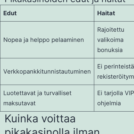
Edut
Haitat
Rajoitettu
Nopea ja helppo pelaaminen
valikoima
bonuksia
Ei perinteistä
Verkkopankkitunnistautuminen
rekisteröitym
Luotettavat ja turvalliset
Ei tarjolla VI
maksutavat
ohjelmia
Kuinka voittaa
pikakasinolla ilman