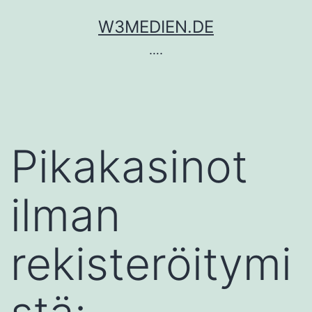
Zum
W3MEDIEN.DE
Inhalt
….
springen
Pikakasinot
ilman
rekisteröitymi