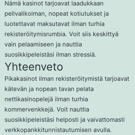
Nämä kasinot tarjoavat laadukkaan
pelivalikoiman, nopeat kotiutukset ja
luotettavat maksutavat ilman turhia
rekisteröitymisrumbia. Voit siis keskittyä
vain pelaamiseen ja nauttia
suosikkipeleistäsi ilman stressiä.
Yhteenveto
Pikakasinot ilman rekisteröitymistä tarjoavat
kätevän ja nopean tavan pelata
nettikasinopelejä ilman turhia
kommervenkkejä. Voit nauttia
suosikkipeleistäsi helposti ja vaivattomasti
verkkopankkitunnistautumisen avulla.