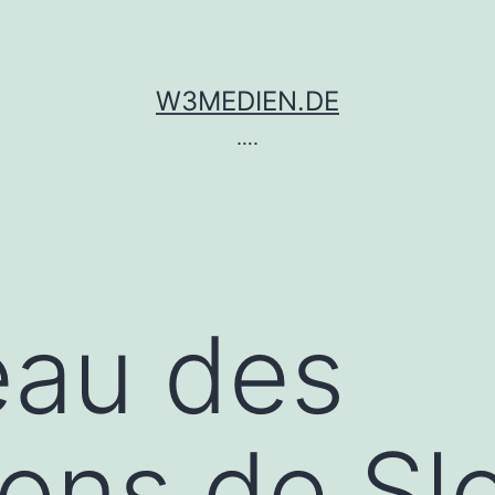
W3MEDIEN.DE
….
eau des
ons de Sl