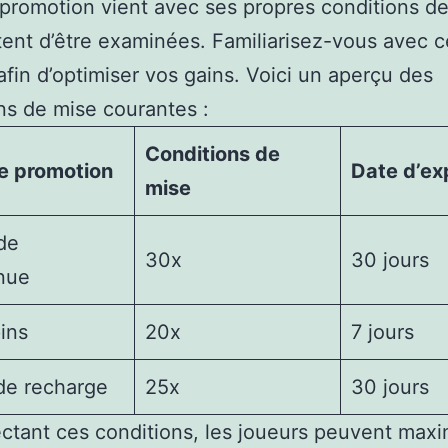
romotion vient avec ses propres conditions d
tent d’être examinées. Familiarisez-vous avec c
 afin d’optimiser vos gains. Voici un aperçu des
ns de mise courantes :
Conditions de
e promotion
Date d’ex
mise
de
30x
30 jours
nue
ins
20x
7 jours
de recharge
25x
30 jours
ctant ces conditions, les joueurs peuvent maxi