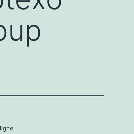
coup
ligne