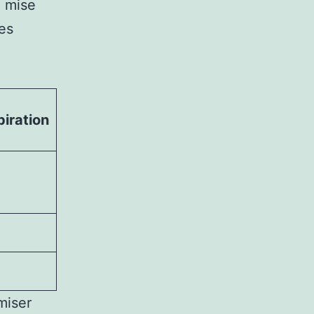
e mise
es
piration
miser