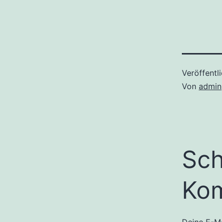
Veröffentl
Von
admin
Sch
Ko