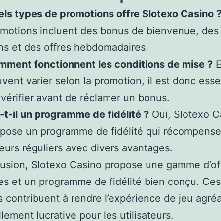
ls types de promotions offre Slotexo Casino 
motions incluent des bonus de bienvenue, des 
ns et des offres hebdomadaires.
ment fonctionnent les conditions de mise ?
E
vent varier selon la promotion, il est donc esse
 vérifier avant de réclamer un bonus.
-t-il un programme de fidélité ?
Oui, Slotexo C
pose un programme de fidélité qui récompense
eurs réguliers avec divers avantages.
usion, Slotexo Casino propose une gamme d’of
ves et un programme de fidélité bien conçu. Ces
 contribuent à rendre l’expérience de jeu agréa
llement lucrative pour les utilisateurs.