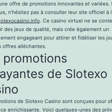
une offre de promotions innovantes et variées.
us, n’hésitez pas à consulter leur site officiel à 
slotexocasino.info
. Ce casino virtuel ne se cont
ir des jeux de qualité, mais crée également un
ement engageant pour attirer et fidéliser les jo
 offres alléchantes.
 promotions
rayantes de Slotexo
ino
otions de Slotexo Casino sont conçues pour of
ce enrichissante. Voici quelques-unes des prin