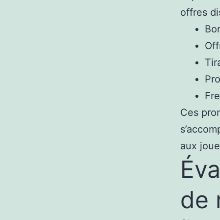
offres di
Bon
Off
Tir
Pro
Fre
Ces prom
s’accomp
aux joue
Éva
de 