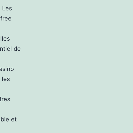
?
Les
free
lles
ntiel de
asino
 les
fres
ble et