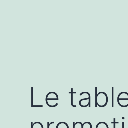
Zum
Inhalt
springen
Le tabl
promoti